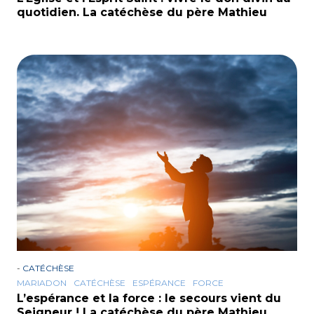
quotidien. La catéchèse du père Mathieu
-
CATÉCHÈSE
MARIADON
CATÉCHÈSE
ESPÉRANCE
FORCE
L’espérance et la force : le secours vient du
Seigneur ! La catéchèse du père Mathieu