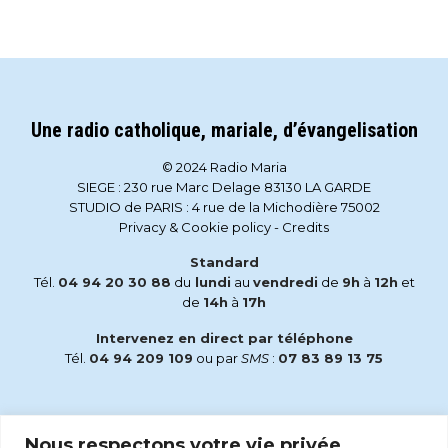
Une radio catholique, mariale, d’évangelisation
© 2024 Radio Maria
SIEGE : 230 rue Marc Delage 83130 LA GARDE
STUDIO de PARIS : 4 rue de la Michodière 75002
Privacy & Cookie policy
-
Credits
Standard
Tél.
04 94 20 30 88
du
lundi
au
vendredi
de
9h
à
12h
et
de
14h
à
17h
Intervenez en direct par téléphone
Tél.
04 94 209 109
ou par
SMS
:
07 83 89 13 75
Email
Nous respectons votre vie privée.