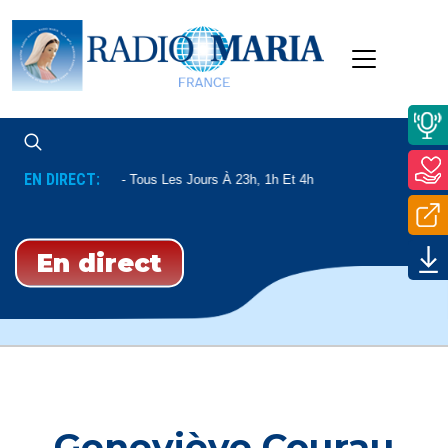
EN DIRECT:
Enseignement
Tous Les Jours À 23h, 1h Et 4h
En direct
Geneviève Courau