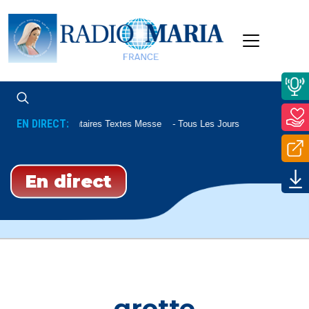
EN DIRECT:
Commentaires Textes Messe
Tous Les Jours À 07h45 Et Le S
En direct
grotte