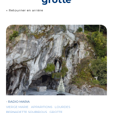
« Retourner en arrière
-
RADIO MARIA
VIERGE MARIE
APPARITIONS
LOURDES
BERNADETTE SOUBIROUS
GROTTE