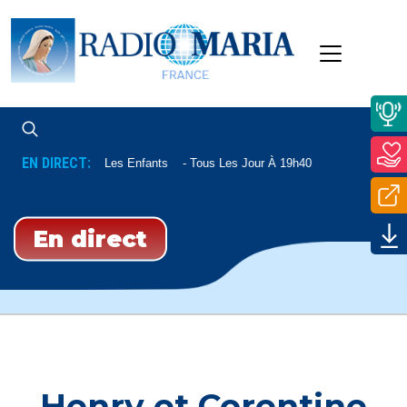
EN DIRECT:
Pour Vous Les Enfants
Tous Les Jour À 19h40
En direct
Henry et Corentine