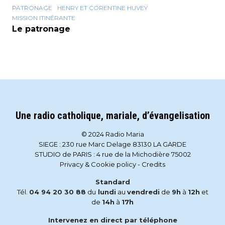
PATRONAGE
HENRY ET CORENTINE HUVEY
MISSION ITINÉRANTE
Le patronage
Une radio catholique, mariale, d’évangelisation
© 2024 Radio Maria
SIEGE : 230 rue Marc Delage 83130 LA GARDE
STUDIO de PARIS : 4 rue de la Michodière 75002
Privacy & Cookie policy
-
Credits
Standard
Tél.
04 94 20 30 88
du
lundi
au
vendredi
de
9h
à
12h
et
de
14h
à
17h
Intervenez en direct par téléphone