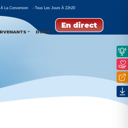
À La Conversion
Tous Les Jours À 22h20
En direct
ERVENANTS
DONS