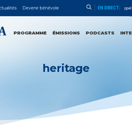
EN DIRECT:
ctualités
Devenir bénévole
Appel 
PROGRAMME
ÉMISSIONS
PODCASTS
INT
heritage