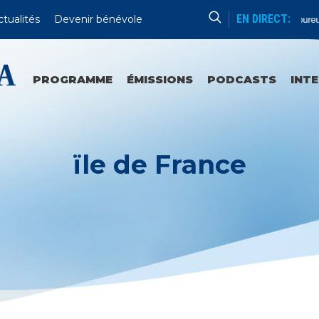
EN DIRECT:
ctualités
Devenir bénévole
Chapelet
Mystères Douloureux
PROGRAMME
ÉMISSIONS
PODCASTS
INT
ïle de France