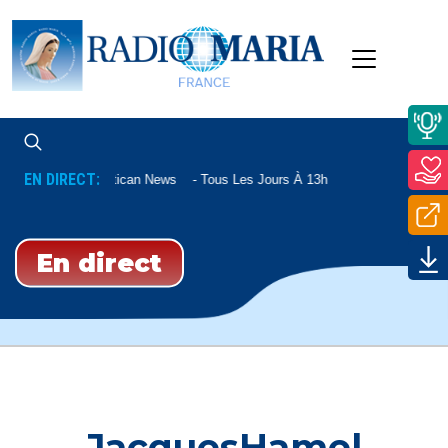
EN DIRECT:
Vatican News
Tous Les Jours À 13h
En direct
JacquesHamel