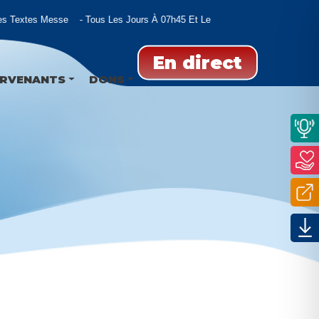
 Textes Messe
Tous Les Jours À 07h45 Et Le Samedi À 19h40
En direct
ERVENANTS
DONS