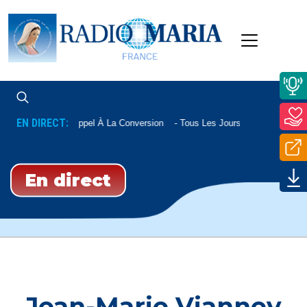
EN DIRECT:
Appel À La Conversion
Tous Les Jours À 22h20
En direct
Jean-Marie Vianney