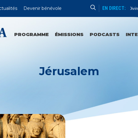
EN DIRECT:
ctualités
Devenir bénévole
Chapelet De La Divine 
PROGRAMME
ÉMISSIONS
PODCASTS
INT
Jérusalem