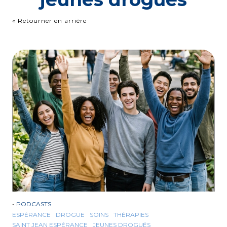
« Retourner en arrière
-
PODCASTS
ESPÉRANCE
DROGUE
SOINS
THÉRAPIES
SAINT JEAN ESPÉRANCE
JEUNES DROGUÉS