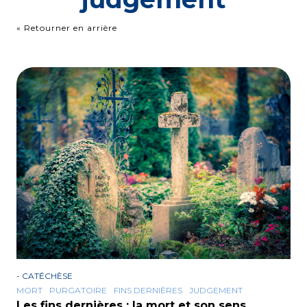
« Retourner en arrière
-
CATÉCHÈSE
MORT
PURGATOIRE
FINS DERNIÈRES
JUDGEMENT
Les fins dernières : la mort et son sens