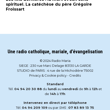
spirituel. La catéchèse du père Grégoire
Froissart
Une radio catholique, mariale, d’évangelisation
© 2024 Radio Maria
SIEGE : 230 rue Marc Delage 83130 LA GARDE
STUDIO de PARIS : 4 rue de la Michodière 75002
Privacy & Cookie policy
-
Credits
Standard
Tél.
04 94 20 30 88
du
lundi
au
vendredi
de
9h
à
12h
et
de
14h
à
17h
Intervenez en direct par téléphone
Tél.
04 94 209 109
ou par
SMS
:
07 83 89 13 75