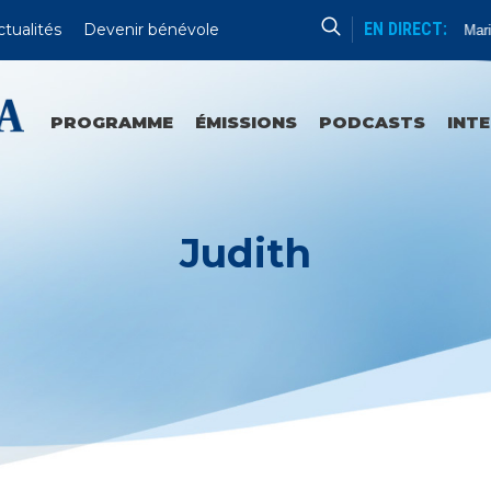
EN DIRECT:
ctualités
Devenir bénévole
La Vierge Marie
PROGRAMME
ÉMISSIONS
PODCASTS
INT
Judith