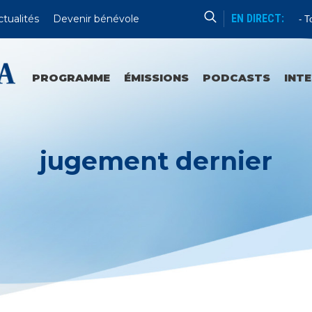
EN DIRECT:
ctualités
Devenir bénévole
Enseignement
Tou
PROGRAMME
ÉMISSIONS
PODCASTS
INT
jugement dernier