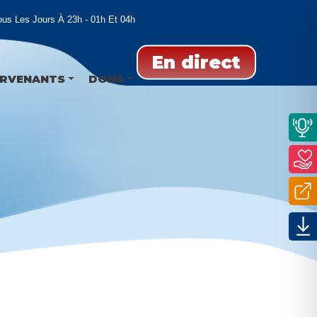
s Les Jours À 23h - 01h Et 04h
En direct
ERVENANTS
DONS