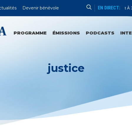
EN DIRECT:
ctualités
Devenir bénévole
Livre De Spiritualité
Tous Les Jour À 15h15 Et À 3h1
PROGRAMME
ÉMISSIONS
PODCASTS
INT
justice