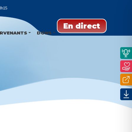
5
En direct
ERVENANTS
DONS