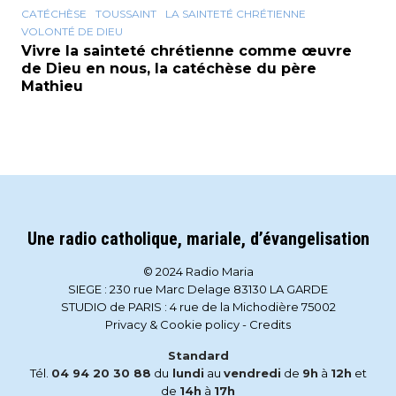
CATÉCHÈSE
TOUSSAINT
LA SAINTETÉ CHRÉTIENNE
VOLONTÉ DE DIEU
Vivre la sainteté chrétienne comme œuvre
de Dieu en nous, la catéchèse du père
Mathieu
Une radio catholique, mariale, d’évangelisation
© 2024 Radio Maria
SIEGE : 230 rue Marc Delage 83130 LA GARDE
STUDIO de PARIS : 4 rue de la Michodière 75002
Privacy & Cookie policy
-
Credits
Standard
Tél.
04 94 20 30 88
du
lundi
au
vendredi
de
9h
à
12h
et
de
14h
à
17h