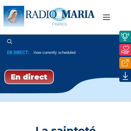
EN DIRECT:
No Show currently scheduled.
En direct
La sainteté