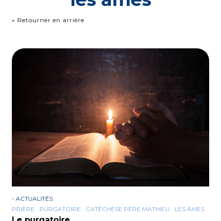
« Retourner en arrière
-
ACTUALITÉS
PRIÈRE
PURGATOIRE
CATÉCHÈSE PÈRE MATHIEU
LES ÂMES
Le purgatoire