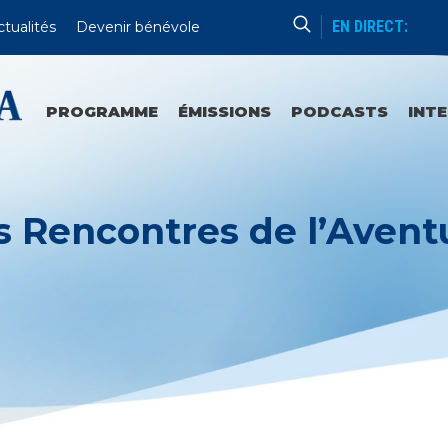
EN DIRECT:
ctualités
Devenir bénévole
Lecture Patristique
Tous Les Jours À 8h15
PROGRAMME
ÉMISSIONS
PODCASTS
INT
s Rencontres de l’Avent