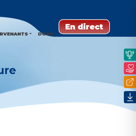
En direct
ERVENANTS
DONS
ure