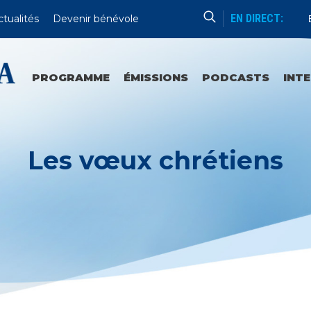
EN DIRECT:
ctualités
Devenir bénévole
E
PROGRAMME
ÉMISSIONS
PODCASTS
INT
Les vœux chrétiens