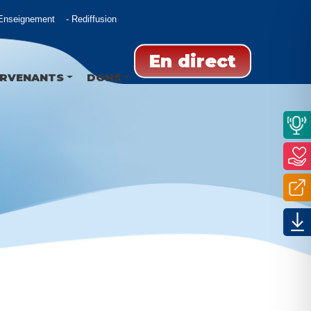
nseignement
Rediffusion
En direct
ERVENANTS
DONS