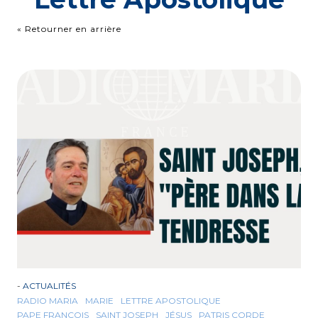
« Retourner en arrière
-
ACTUALITÉS
RADIO MARIA
MARIE
LETTRE APOSTOLIQUE
PAPE FRANÇOIS
SAINT JOSEPH
JÉSUS
PATRIS CORDE