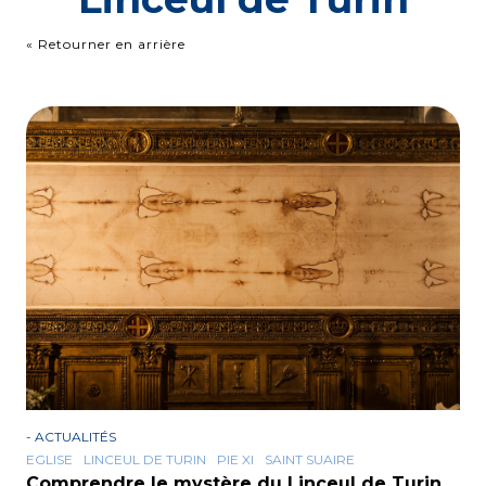
« Retourner en arrière
-
ACTUALITÉS
EGLISE
LINCEUL DE TURIN
PIE XI
SAINT SUAIRE
Comprendre le mystère du Linceul de Turin