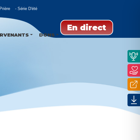
ière
Série D'été
En direct
ERVENANTS
DONS