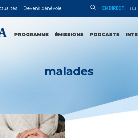
EN DIRECT:
ctualités
Devenir bénévole
Enseignement Et Pr
PROGRAMME
ÉMISSIONS
PODCASTS
INT
malades