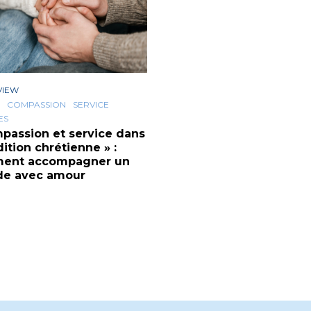
VIEW
COMPASSION
SERVICE
ES
passion et service dans
dition chrétienne » :
ent accompagner un
de avec amour