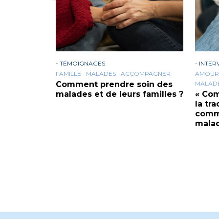
-
TÉMOIGNAGES
-
INTER
FAMILLE
MALADES
ACCOMPAGNER
AMOUR
Comment prendre soin des
MALAD
malades et de leurs familles ?
« Com
la tra
comm
mala