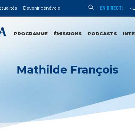
EN DIRECT:
ctualités
Devenir bénévole
Sanctuaires Et Communautés
En D
PROGRAMME
ÉMISSIONS
PODCASTS
INT
Mathilde François