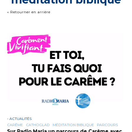
« Retourner en arrière
-
ACTUALITÉS
CARÊME
CATHOGLAD
MÉDITATION BIBLIQUE
PARCOURS
Sur Radio Maria un parcours de Carême avec