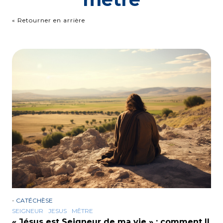
« Retourner en arrière
-
CATÉCHÈSE
SEIGNEUR
JESUS
MÊTRE
« Jésus est Seigneur de ma vie » : comment Il