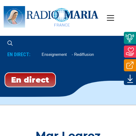
EN DIRECT:
Enseignement
Rediffusion
En direct
Mgr Legrez