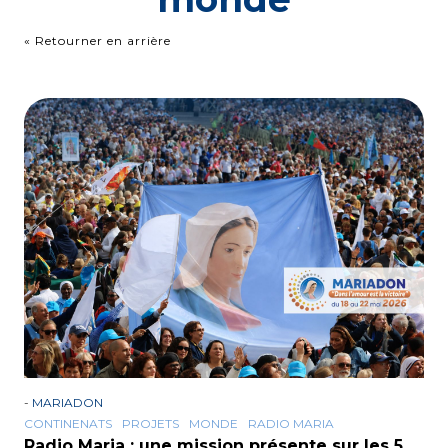
« Retourner en arrière
-
MARIADON
CONTINENATS
PROJETS
MONDE
RADIO MARIA
Radio Maria : une mission présente sur les 5