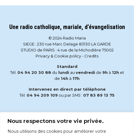
Une radio catholique, mariale, d’évangelisation
© 2024 Radio Maria
SIEGE : 230 rue Marc Delage 83130 LA GARDE
STUDIO de PARIS : 4 rue de la Michodière 75002
Privacy & Cookie policy
-
Credits
Standard
Tél.
04 94 20 30 88
du
lundi
au
vendredi
de
9h
à
12h
et
de
14h
à
17h
Intervenez en direct par téléphone
Tél.
04 94 209 109
ou par
SMS
:
07 83 89 13 75
Email
Nous respectons votre vie privée.
accueil@radiomaria.fr
Nous utilisons des cookies pour améliorer votre
Écoutez Radio Maria sur :