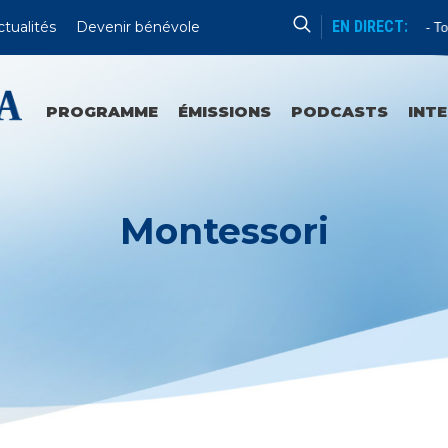
EN DIRECT:
ctualités
Devenir bénévole
Enseignement
Tou
PROGRAMME
ÉMISSIONS
PODCASTS
INT
Montessori