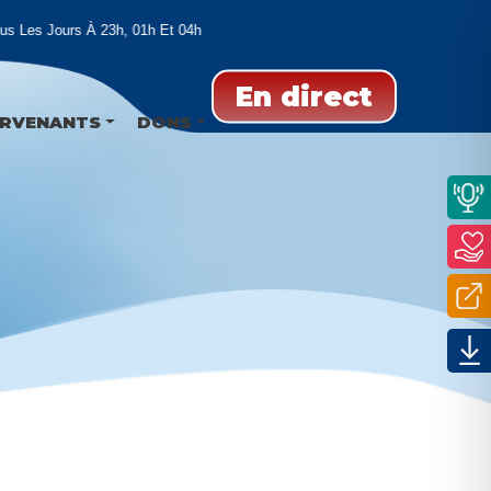
s Les Jours À 23h, 01h Et 04h
En direct
ERVENANTS
DONS