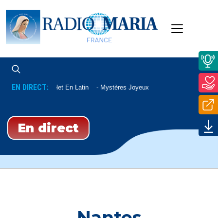
EN DIRECT:
Chapelet En Latin
Mystères Joyeux
En direct
Nantes