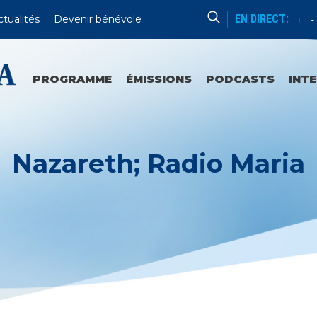
EN DIRECT:
ctualités
Devenir bénévole
Catéchèse Du Père Mathieu
Du
PROGRAMME
ÉMISSIONS
PODCASTS
INT
Nazareth; Radio Maria