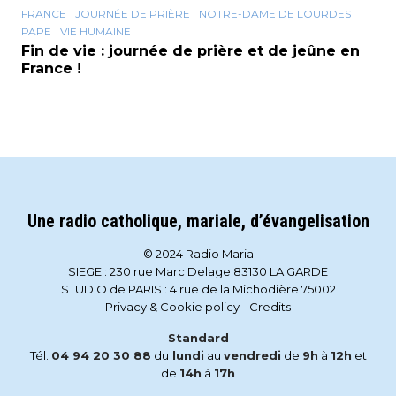
FRANCE
JOURNÉE DE PRIÈRE
NOTRE-DAME DE LOURDES
PAPE
VIE HUMAINE
Fin de vie : journée de prière et de jeûne en
France !
Une radio catholique, mariale, d’évangelisation
© 2024 Radio Maria
SIEGE : 230 rue Marc Delage 83130 LA GARDE
STUDIO de PARIS : 4 rue de la Michodière 75002
Privacy & Cookie policy
-
Credits
Standard
Tél.
04 94 20 30 88
du
lundi
au
vendredi
de
9h
à
12h
et
de
14h
à
17h