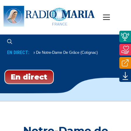
EN DIRECT:
Messe De Notre-Dame De Grâce (Cotignac)
Tous Les Lundi
En direct
Notre-Dame de