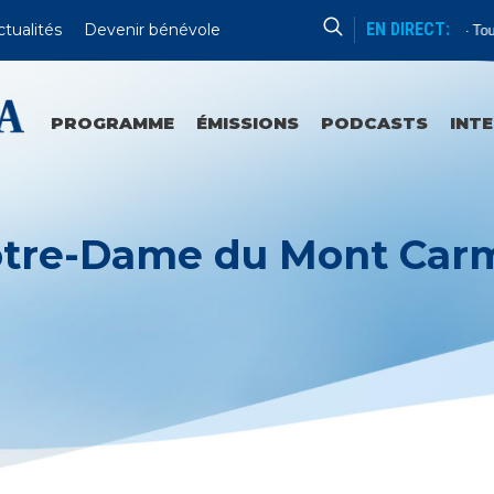
EN DIRECT:
ctualités
Devenir bénévole
France Catholique
Tous 
PROGRAMME
ÉMISSIONS
PODCASTS
INT
tre-Dame du Mont Car