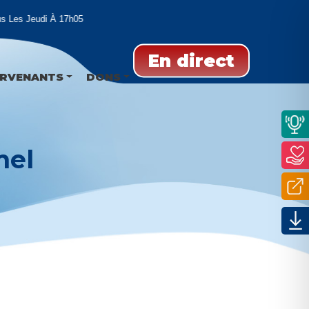
Les Jeudi À 17h05
En direct
ERVENANTS
DONS
mel