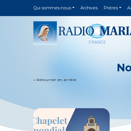
Qui sommes-nous
Archives
Prières
A
No
« Retourner en arrière