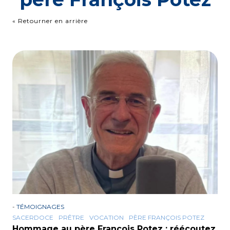
« Retourner en arrière
-
TÉMOIGNAGES
SACERDOCE
PRÊTRE
VOCATION
PÈRE FRANÇOIS POTEZ
Hommage au père François Potez : réécoutez