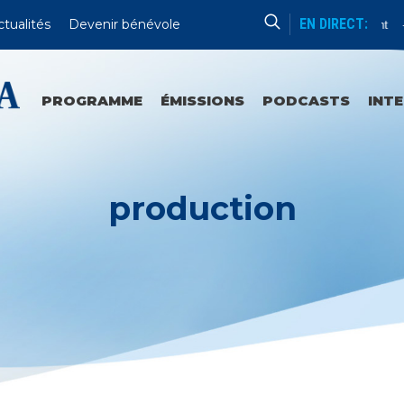
EN DIRECT:
ctualités
Devenir bénévole
Enseignement
PROGRAMME
ÉMISSIONS
PODCASTS
INT
production