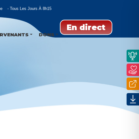
Tous Les Jours À 8h15
En direct
ERVENANTS
DONS