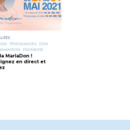
LITÉS
DON
TÉMOIGNAGES
DON
AMAMTION
PROMESSE
 la MariaDon !
gnez en direct et
ez