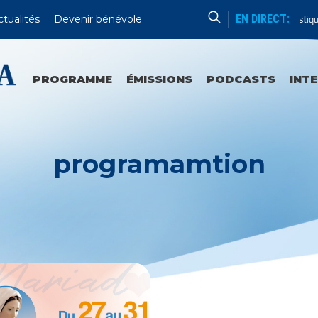
EN DIRECT:
ctualités
Devenir bénévole
Lecture Patristique
PROGRAMME
ÉMISSIONS
PODCASTS
INT
programamtion