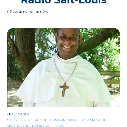
« Retourner en arrière
-
PODCASTS
CATÉCHÈSES
ÉVÊQUE
ENSEIGNEMENT
MGR MACAIRE
MARTINIQUE
RADIO SAIT-LOUIS