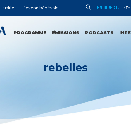
EN DIRECT:
ctualités
Devenir bénévole
Enseignement Et Pr
PROGRAMME
ÉMISSIONS
PODCASTS
INT
rebelles