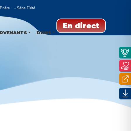
ière
Série D'été
En direct
ERVENANTS
DONS