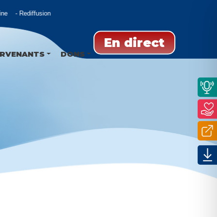
e
Rediffusion
En direct
ERVENANTS
DONS