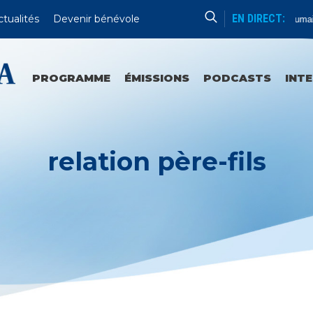
EN DIRECT:
ctualités
Devenir bénévole
Formation Humain
PROGRAMME
ÉMISSIONS
PODCASTS
INT
relation père-fils