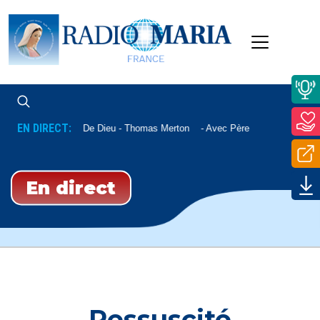
EN DIRECT:
La Paix De Dieu - Thomas Merton
Avec Père Nicolas Sautere
En direct
Ressuscité