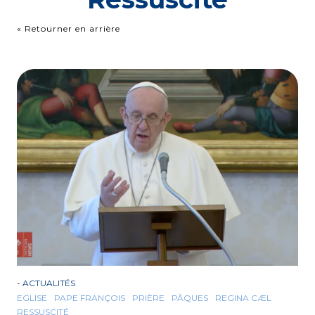
« Retourner en arrière
-
ACTUALITÉS
EGLISE
PAPE FRANÇOIS
PRIÈRE
PÂQUES
REGINA CÆL
RESSUSCITÉ