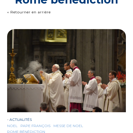
« Retourner en arrière
-
ACTUALITÉS
NOEL
PAPE FRANÇOIS
MESSE DE NOEL
ROME BÉNÉDICTION