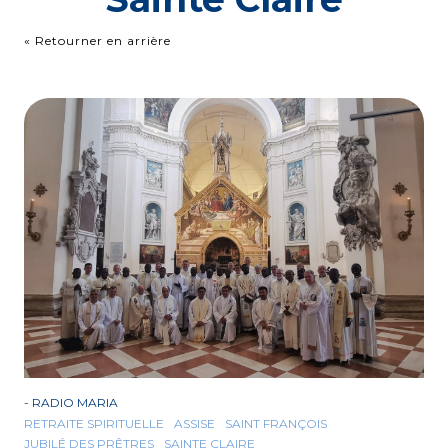
« Retourner en arrière
-
RADIO MARIA
RETRAITE SPIRITUELLE
ASSISE
SAINT FRANÇOIS
JUBILÉ DES PRÊTRES
SAINTE CLAIRE