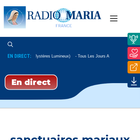
EN DIRECT:
Chapelet (Mystères Lumineux)
Tous Les Jours Avec Un Auditeur
En direct
sanctuaires mariaux