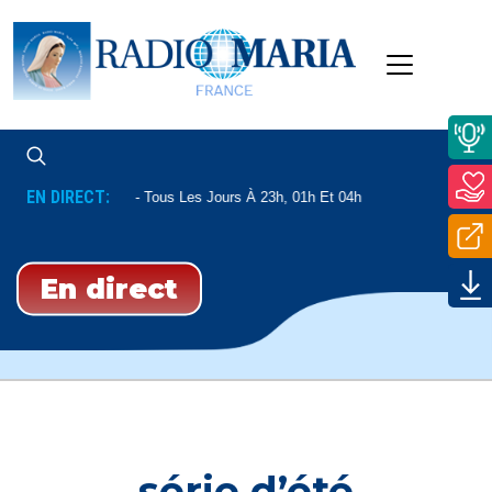
EN DIRECT:
Enseignement
Tous Les Jours À 23h, 01h Et 04h
En direct
série d’été