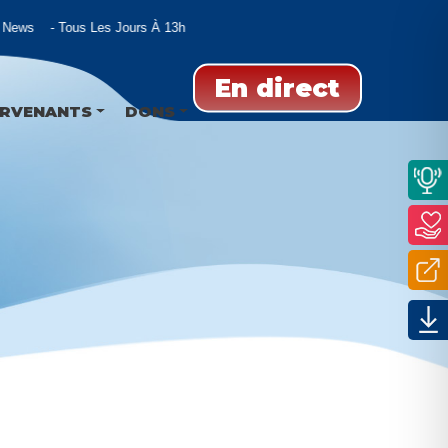
 News
Tous Les Jours À 13h
En direct
ERVENANTS
DONS