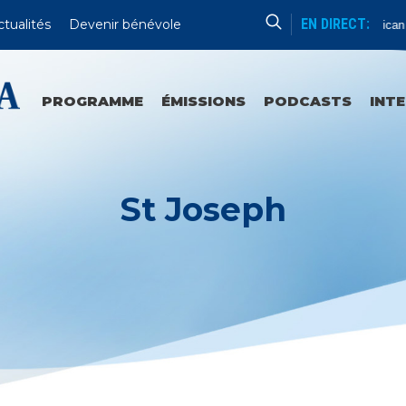
EN DIRECT:
ctualités
Devenir bénévole
Vatican
PROGRAMME
ÉMISSIONS
PODCASTS
INT
St Joseph