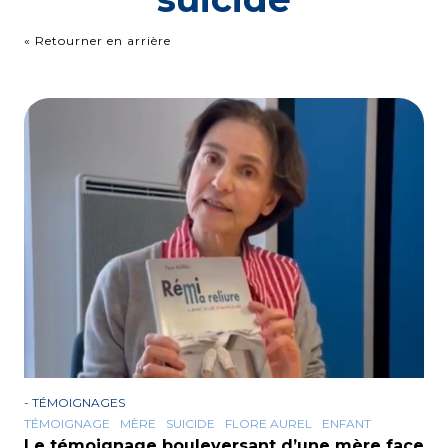
« Retourner en arrière
-
TÉMOIGNAGES
TÉMOIGNAGE
MÈRE
SUICIDE
FLORE AUREL
ENFANT
Le témoignage bouleversant d’une mère face