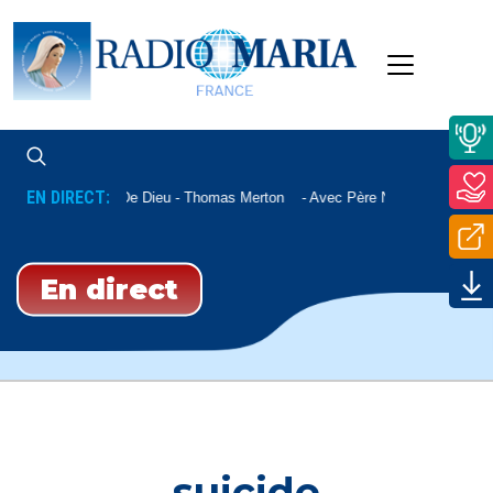
EN DIRECT:
La Paix De Dieu - Thomas Merton
Avec Père Nicolas Sautereau
En direct
suicide