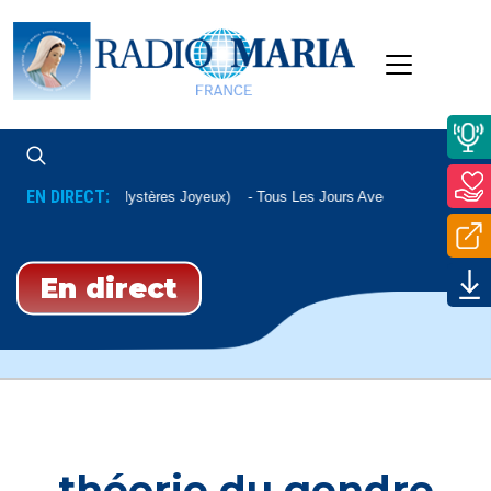
EN DIRECT:
Chapelet (Mystères Joyeux)
Tous Les Jours Avec Un Auditeur
En direct
théorie du gendre