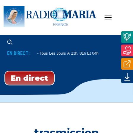
EN DIRECT:
Enseignement
Tous Les Jours À 23h, 01h Et 04h
En direct
trasmission