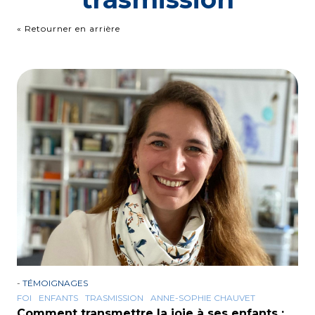
« Retourner en arrière
-
TÉMOIGNAGES
FOI
ENFANTS
TRASMISSION
ANNE-SOPHIE CHAUVET
Comment transmettre la joie à ses enfants :