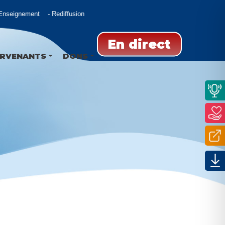
nseignement
Rediffusion
En direct
ERVENANTS
DONS