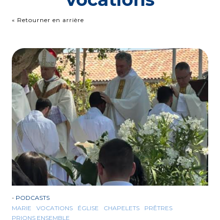
« Retourner en arrière
-
PODCASTS
MARIE
VOCATIONS
ÉGLISE
CHAPELETS
PRÊTRES
PRIONS ENSEMBLE