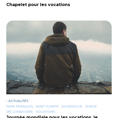
Chapelet pour les vocations
-
ACTUALITÉS
PAPE FRANÇOIS
SAINT JOSEPH
SACERDOCE
SONGE
VIE CONSACRÉE
VOCATIONS
Journée mondiale pour les vocations, le